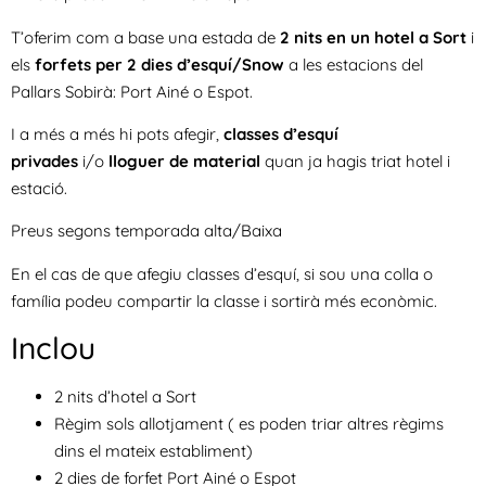
T’oferim com a base una estada de
2 nits en un hotel a Sort
i
els
forfets per 2 dies d’esquí/Snow
a les estacions del
Pallars Sobirà: Port Ainé o Espot.
I a més a més hi pots afegir,
classes d’esquí
privades
i/o
lloguer de material
quan ja hagis triat hotel i
estació.
Preus segons temporada alta/Baixa
En el cas de que afegiu classes d’esquí, si sou una colla o
família podeu compartir la classe i sortirà més econòmic.
Inclou
2 nits d’hotel a Sort
Règim sols allotjament ( es poden triar altres règims
dins el mateix establiment)
2 dies de forfet Port Ainé o Espot