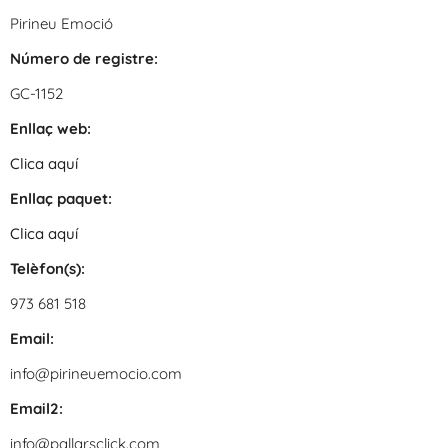
Pirineu Emoció
Número de registre:
GC-1152
Enllaç web:
Clica aquí
Enllaç paquet:
Clica aquí
Telèfon(s):
973 681 518
Email:
info@pirineuemocio.com
Email2:
info@pallarsclick.com