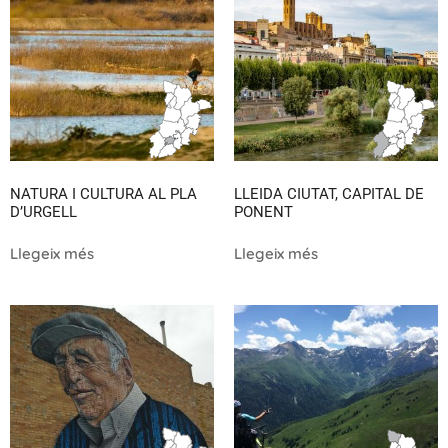
NATURA I CULTURA AL PLA
LLEIDA CIUTAT, CAPITAL DE
D’URGELL
PONENT
Llegeix més
Llegeix més